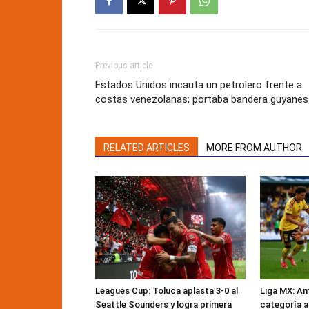
Previous article
Estados Unidos incauta un petrolero frente a
costas venezolanas; portaba bandera guyanes
RELATED ARTICLES
MORE FROM AUTHOR
Leagues Cup: Toluca aplasta 3-0 al
Liga MX: Am
Seattle Sounders y logra primera
categoría a