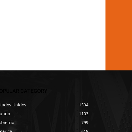
OPULAR CATEGORY
stados Unidos
1504
undo
1103
obierno
799
mérica
618