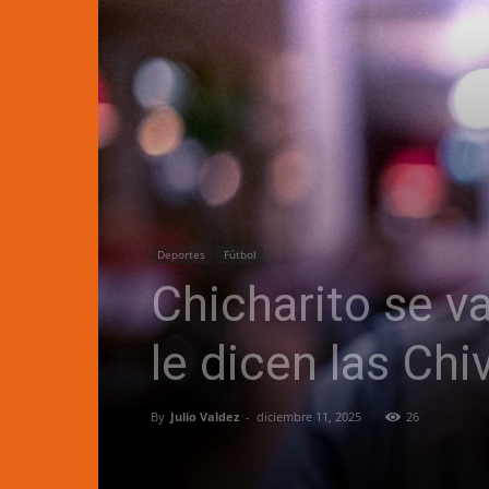
Deportes
Fútbol
Chicharito se v
le dicen las Chi
By
Julio Valdez
-
diciembre 11, 2025
26