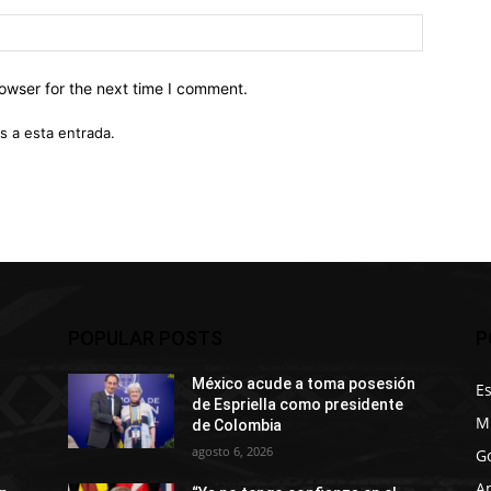
owser for the next time I comment.
s a esta entrada.
POPULAR POSTS
P
México acude a toma posesión
E
de Espriella como presidente
M
de Colombia
agosto 6, 2026
G
A