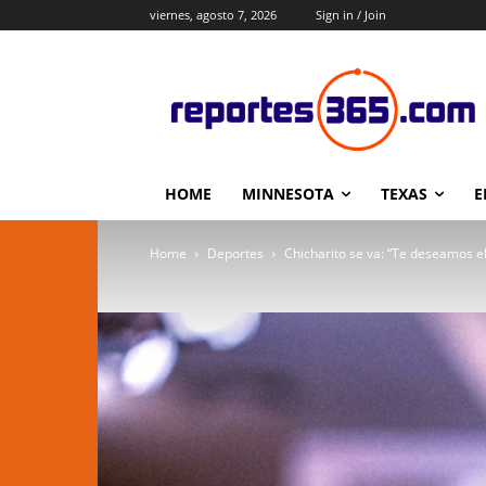
viernes, agosto 7, 2026
Sign in / Join
HOME
MINNESOTA
TEXAS
E
Home
Deportes
Chicharito se va: “Te deseamos el 