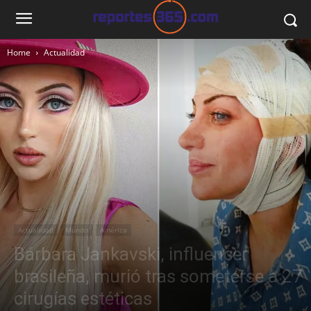
Home
Actualidad
Actualidad
Mundo
América
Bárbara Jankavski, influencer
brasileña, murió tras someterse a 27
cirugías estéticas