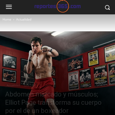
Home
Actualidad
Actualidad
Cine y TV
Abdomen marcado y músculos;
Elliot Page transforma su cuerpo
por el de un boxeador