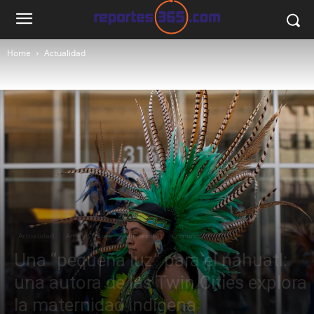
Home
Actualidad
Actualidad
Arte y Cultura
Minnesota
Comunidad
Una “pequeña luz” para el náhuatl:
una autora de las Twin Cities explora
la maternidad indígena