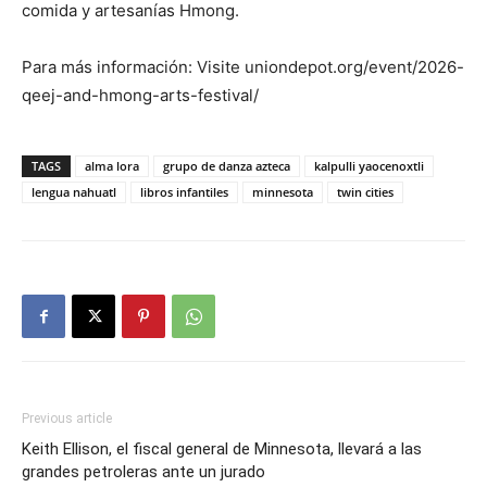
comida y artesanías Hmong.
Para más información: Visite uniondepot.org/event/2026-
qeej-and-hmong-arts-festival/
TAGS
alma lora
grupo de danza azteca
kalpulli yaocenoxtli
lengua nahuatl
libros infantiles
minnesota
twin cities
Previous article
Keith Ellison, el fiscal general de Minnesota, llevará a las
grandes petroleras ante un jurado