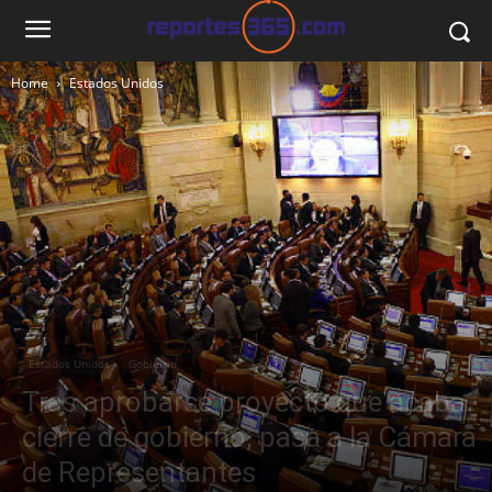
Home
Estados Unidos
Estados Unidos
Gobierno
Tras aprobarse proyecto que acaba
cierre de gobierno, pasa a la Cámara
de Representantes