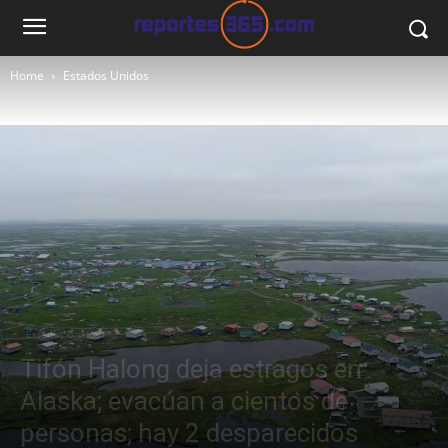
Home
Estados Unidos
Estados Unidos
Tifón Halong deja estragos en
Alaska; evacúan a cientos de
personas; hay 2 desparecidos