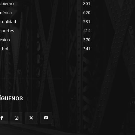
obierno
801
mérica
620
tualidad
531
eportes
414
éxico
370
tbol
341
ÍGUENOS