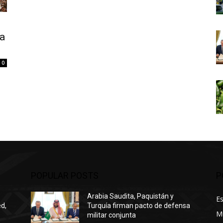
da
0
POPULAR POSTS
P
Arabia Saudita, Paquistán y
E
ed,
Turquía firman pacto de defensa
M
militar conjunta