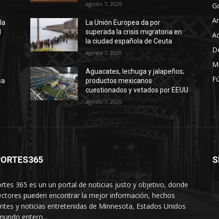
agosto 7, 2026
G
A
la
La Unión Europea da por
l
superada la crisis migratoria en
Ac
la ciudad española de Ceuta
D
agosto 7, 2026
M
Aguacates, lechuga y jalapeños;
Fú
sa
productos mexicanos
cuestionados y vetados por EEUU
agosto 7, 2026
PORTES365
S
rtes 365 es un un portal de noticias justo y objetivo, donde
lectores pueden encontrar la mejor información, hechos
entes y noticias entretenidas de Minnesota, Estados Unidos
 mundo entero...