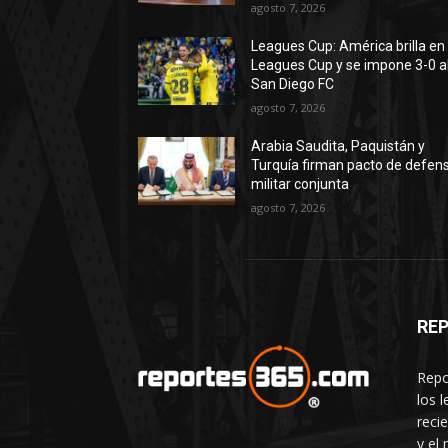
agosto 7, 2026
Leagues Cup: América brilla en 
Leagues Cup y se impone 3-0 a
San Diego FC
agosto 7, 2026
Arabia Saudita, Paquistán y
Turquía firman pacto de defen
militar conjunta
agosto 7, 2026
RE
Repo
los 
reci
y el