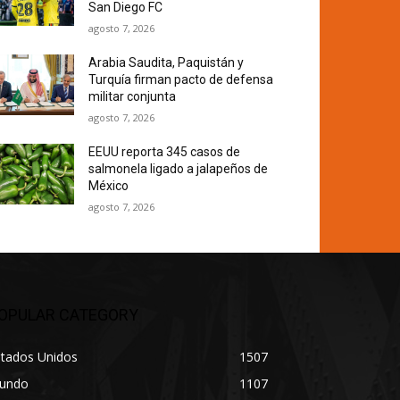
San Diego FC
agosto 7, 2026
Arabia Saudita, Paquistán y
Turquía firman pacto de defensa
militar conjunta
agosto 7, 2026
EEUU reporta 345 casos de
salmonela ligado a jalapeños de
México
agosto 7, 2026
OPULAR CATEGORY
stados Unidos
1507
undo
1107