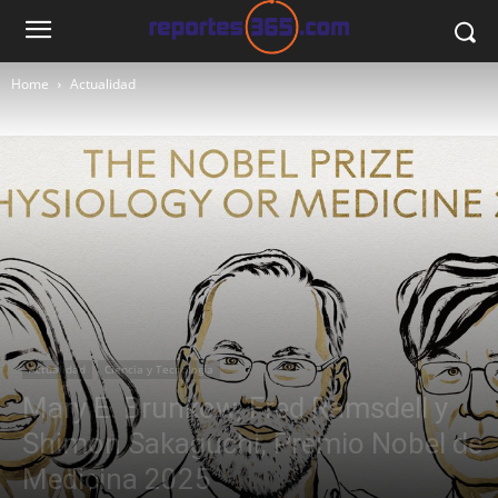
Home
Actualidad
Actualidad
Ciencia y Tecnología
Mary E. Brunkow, Fred Ramsdell y
Shimon Sakaguchi, Premio Nobel de
Medicina 2025