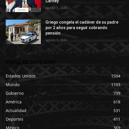
Carney
agosto 5, 2026
Griego congela el cadáver de su padre
por 2 años para seguir cobrando
pensión
agosto 5, 2026
POPULAR CATEGORY
Estados Unidos
1504
Mundo
1103
Gobierno
799
América
618
Actualidad
531
Deportes
411
México
369