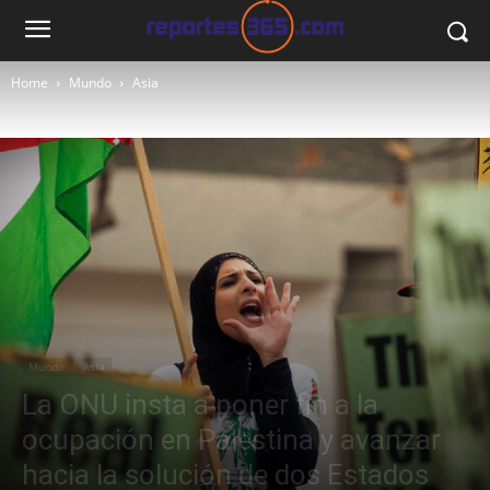
Home
Mundo
Asia
Mundo
Asia
La ONU insta a poner fin a la
ocupación en Palestina y avanzar
hacia la solución de dos Estados