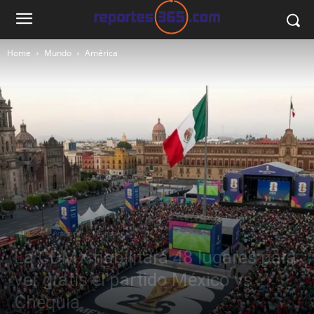
Home
Mundo
América
Mundo
América
México
La CDMX habilitará 48 lugares para
ver gratis el partido México vs
Chequia