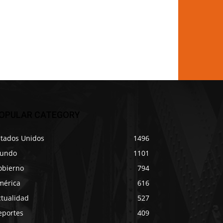
OPULAR CATEGORY
stados Unidos
1496
undo
1101
obierno
794
mérica
616
ctualidad
527
eportes
409