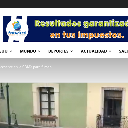
EUU
MUNDO
DEPORTES
ACTUALIDAD
SAL
resente en la CDMX para filmar...