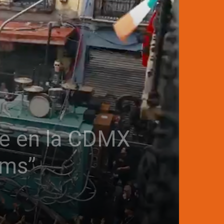
te en la CDMX
ams”