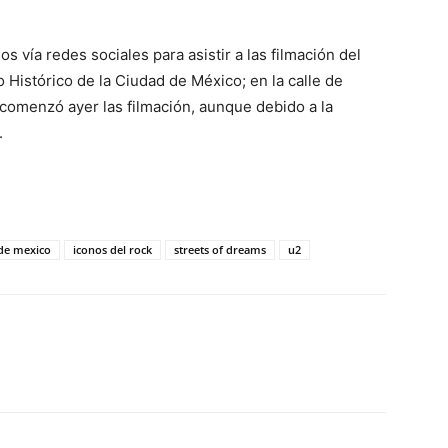
 vía redes sociales para asistir a las filmación del
 Histórico de la Ciudad de México; en la calle de
k comenzó ayer las filmación, aunque debido a la
.
de mexico
iconos del rock
streets of dreams
u2