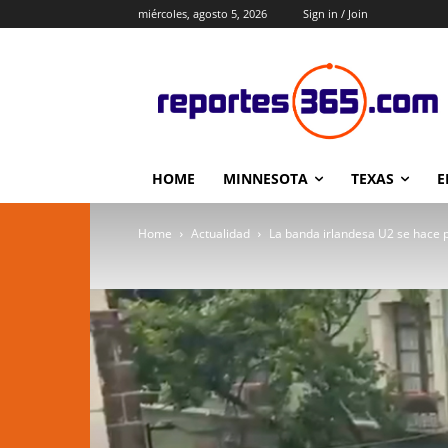
miércoles, agosto 5, 2026
Sign in / Join
HOME
MINNESOTA
TEXAS
E
Home
Actualidad
La banda irlandesa U2 se hace p