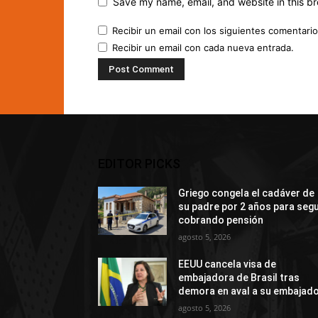
Save my name, email, and website in this br
Recibir un email con los siguientes comentario
Recibir un email con cada nueva entrada.
EDITOR PICKS
Griego congela el cadáver de
su padre por 2 años para segu
cobrando pensión
agosto 5, 2026
EEUU cancela visa de
embajadora de Brasil tras
demora en aval a su embajad
agosto 5, 2026