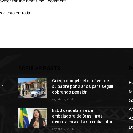
owser for the next time I comment.
s a esta entrada.
POPULAR POSTS
P
Griego congela el cadáver de
E
ir
su padre por 2 años para seguir
M
cobrando pensión
agosto 5, 2026
G
A
EEUU cancela visa de
embajadora de Brasil tras
A
or
demora en aval a su embajador
D
agosto 5, 2026