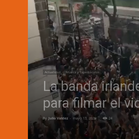
Actualidad
Música y Espectáculos
La banda irlan
para filmar el v
By
Julio Valdez
-
mayo 13, 2026
24