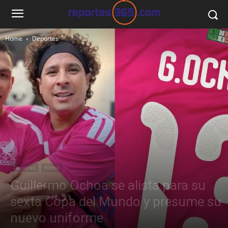
Home
Deportes
Deportes
Fútbol
Guillermo Ochoa se alista para su
sexta Copa del Mundo y presume su
nuevo uniforme