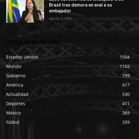
Brasil tras demora en aval a su
embajador
agosto 5, 2026
POPULAR CATEGORY
Estados Unidos
1504
Mundo
1102
Gobierno
799
América
617
Actualidad
530
Deportes
411
México
369
Fútbol
339