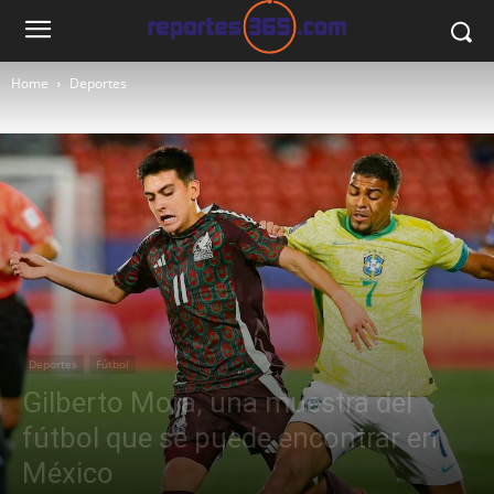
Home
Deportes
Deportes
Fútbol
Gilberto Mora, una muestra del
fútbol que se puede encontrar en
México