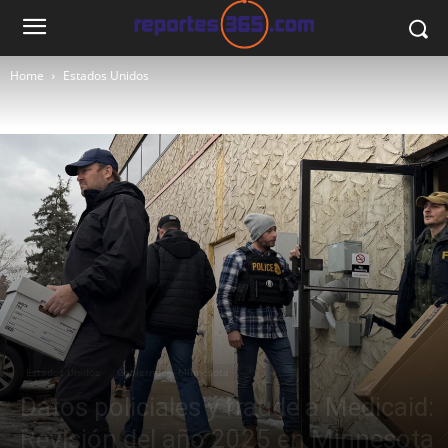
Home
Estados Unidos
Estados Unidos
Gobierno
Minnesota
Datos policiales y fraude a Medicaid:
Revisión del año 2025 en Minnesota