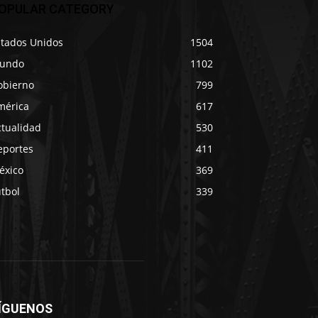
OPULAR CATEGORY
stados Unidos
1504
undo
1102
obierno
799
mérica
617
ctualidad
530
eportes
411
éxico
369
tbol
339
ÍGUENOS