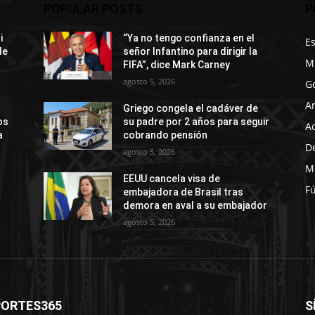
POPULAR POSTS
P
i
“Ya no tengo confianza en el
E
de
señor Infantino para dirigir la
M
FIFA”, dice Mark Carney
agosto 5, 2026
G
A
Griego congela el cadáver de
os
su padre por 2 años para seguir
A
a
cobrando pensión
D
agosto 5, 2026
M
EEUU cancela visa de
Fú
s
embajadora de Brasil tras
demora en aval a su embajador
agosto 5, 2026
PORTES365
S