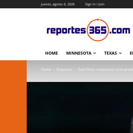
jueves, agosto 6, 2026
Sign in / Join
HOME
MINNESOTA
TEXAS
E
Home
Deportes
Dani Alves reaparece como predic