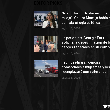
EDITOR PICKS
“No podía controlar mi boca n
mi ojo”: Galilea Montijo habla 
su mala cirugía estética
agosto 6, 2026
La periodista Georgia Fort
solicita la desestimación de l
cargos federales en su contr
agosto 6, 2026
Trump retirará licencias
comerciales a migrantes y lo
reemplazará con veteranos
agosto 6, 2026
RE