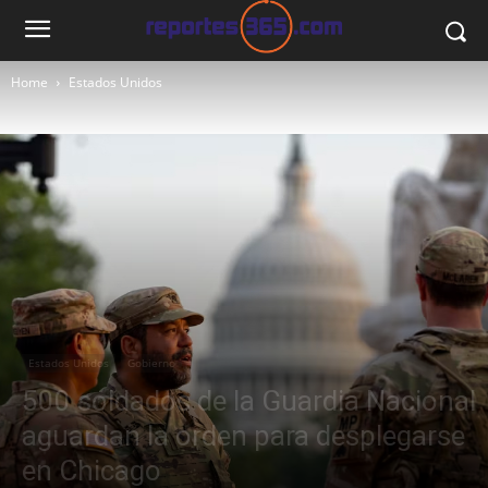
Home
Estados Unidos
Estados Unidos
Gobierno
500 soldados de la Guardia Nacional
aguardan la orden para desplegarse
en Chicago