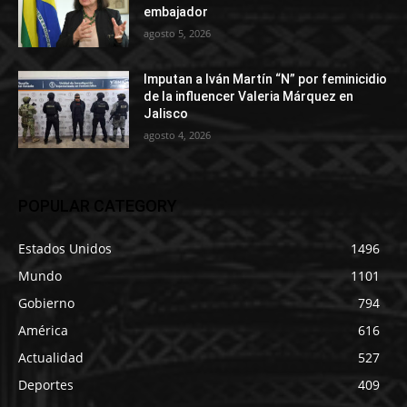
embajador
agosto 5, 2026
Imputan a Iván Martín “N” por feminicidio
de la influencer Valeria Márquez en
Jalisco
agosto 4, 2026
POPULAR CATEGORY
Estados Unidos
1496
Mundo
1101
Gobierno
794
América
616
Actualidad
527
Deportes
409