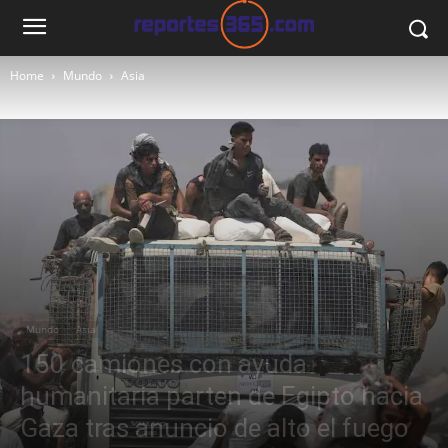
Home
Mundo
Asia
Mundo
Asia
150 camiones con ayuda
humanitaria parten de Egipto hacia
Gaza tras anuncio de alto el fuego