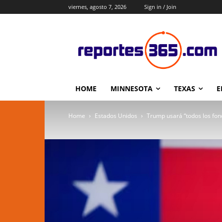
viernes, agosto 7, 2026
Sign in / Join
HOME
MINNESOTA
TEXAS
E
Home
Estados Unidos
Trump usará “todos los fond