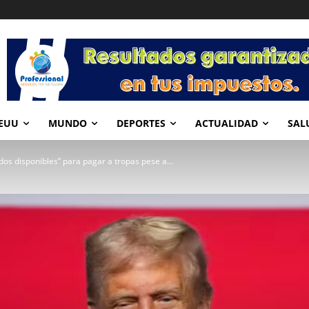
EUU
MUNDO
DEPORTES
ACTUALIDAD
SAL
os disponibles” para pagar a tropas pese a...