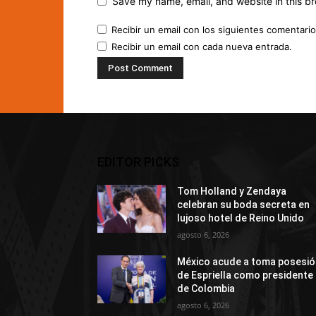
Save my name, email, and website in this br
Recibir un email con los siguientes comentario
Recibir un email con cada nueva entrada.
EDITOR PICKS
Tom Holland y Zendaya
celebran su boda secreta en
lujoso hotel de Reino Unido
agosto 6, 2026
México acude a toma posesió
de Espriella como presidente
de Colombia
agosto 6, 2026