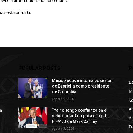
owser for the next time I comment.
s a esta entrada.
POPULAR POSTS
P
México acude a toma posesión
E
de Espriella como presidente
M
de Colombia
agosto 6, 2026
G
A
n
“Ya no tengo confianza en el
señor Infantino para dirigir la
A
FIFA”, dice Mark Carney
D
agosto 5, 2026