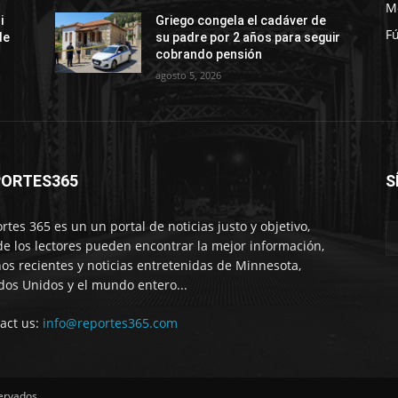
M
i
Griego congela el cadáver de
Fú
de
su padre por 2 años para seguir
cobrando pensión
agosto 5, 2026
PORTES365
S
rtes 365 es un un portal de noticias justo y objetivo,
e los lectores pueden encontrar la mejor información,
os recientes y noticias entretenidas de Minnesota,
dos Unidos y el mundo entero...
act us:
info@reportes365.com
ervados.