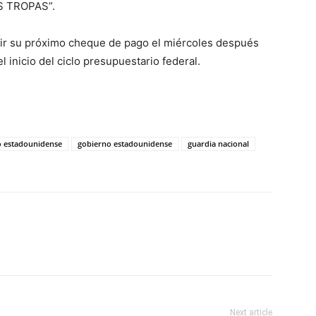
S TROPAS”.
ibir su próximo cheque de pago el miércoles después
l inicio del ciclo presupuestario federal.
to estadounidense
gobierno estadounidense
guardia nacional
Next article