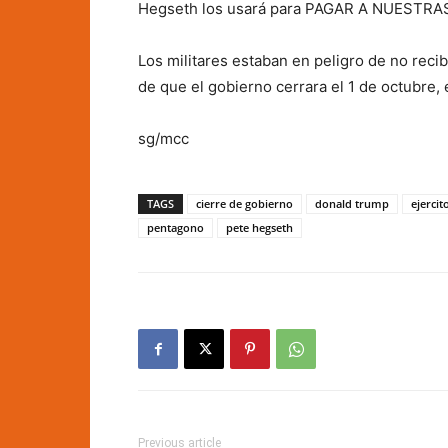
Hegseth los usará para PAGAR A NUESTRA
Los militares estaban en peligro de no rec
de que el gobierno cerrara el 1 de octubre, e
sg/mcc
TAGS
cierre de gobierno
donald trump
ejerci
pentagono
pete hegseth
Previous article