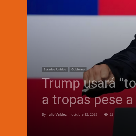
Estados Unidos
Gobierno
Trump usará “to
a tropas pese a
By
Julio Valdez
-
octubre 12, 2025
22