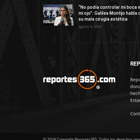
“No podía controlar mi boca n
mi ojo”: Galilea Montijo habla 
su mala cirugía estética
agosto 6, 2026
RE
Repo
dond
hech
Esta
Cont
© 2024 Copyright Reportes365. Todos los derechos res