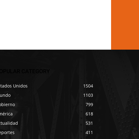
OPULAR CATEGORY
stados Unidos
1504
undo
1103
obierno
799
mérica
618
ctualidad
531
eportes
411