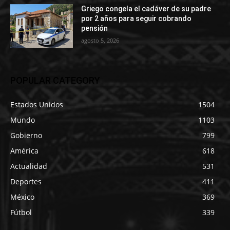
Griego congela el cadáver de su padre
por 2 años para seguir cobrando
pensión
agosto 5, 2026
POPULAR CATEGORY
Estados Unidos
1504
Mundo
1103
Gobierno
799
América
618
Actualidad
531
Deportes
411
México
369
Fútbol
339