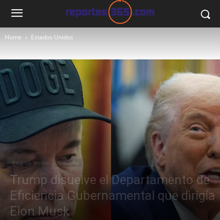
Home
Estados Unidos
Estados Unidos
Gobierno
Trump disuelve el Departamento de
Eficiencia Gubernamental que dirigía
Elon Musk