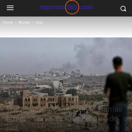
Home
Mundo
Asia
Mundo
Asia
Estados Unidos
Gobierno
Trump asegura que Israel y Hamas
firmaron primera fase del plan de
paz