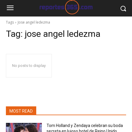
Tags
Jose angel ledezma
Tag:
jose angel ledezma
No posts to display
MOST READ
Tom Holland y Zendaya celebran su boda
secreta en lujoso hotel de Reino Unido