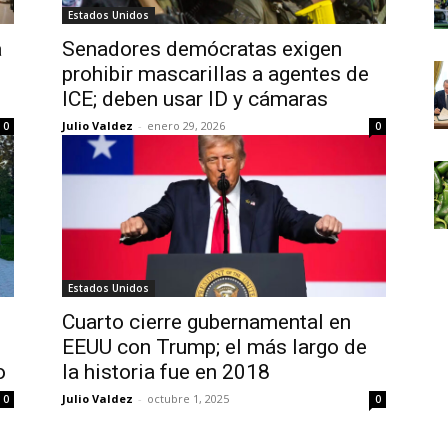
Estados Unidos
a
Senadores demócratas exigen
prohibir mascarillas a agentes de
ICE; deben usar ID y cámaras
Julio Valdez
-
enero 29, 2026
0
0
Estados Unidos
Cuarto cierre gubernamental en
EEUU con Trump; el más largo de
o
la historia fue en 2018
Julio Valdez
-
octubre 1, 2025
0
0