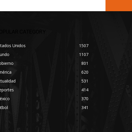
OPULAR CATEGORY
stados Unidos
1507
undo
1107
obierno
801
mérica
620
tualidad
531
eportes
414
éxico
370
tbol
341