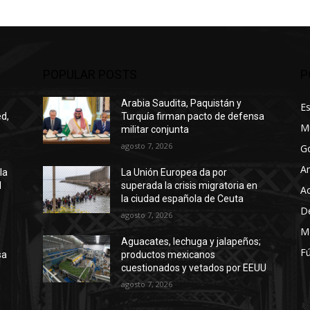
POPULAR POSTS
P
Arabia Saudita, Paquistán y
E
ed,
Turquía firman pacto de defensa
M
militar conjunta
agosto 7, 2026
G
A
la
La Unión Europea da por
l
superada la crisis migratoria en
Ac
la ciudad española de Ceuta
D
agosto 7, 2026
M
Aguacates, lechuga y jalapeños;
Fú
sa
productos mexicanos
cuestionados y vetados por EEUU
agosto 7, 2026