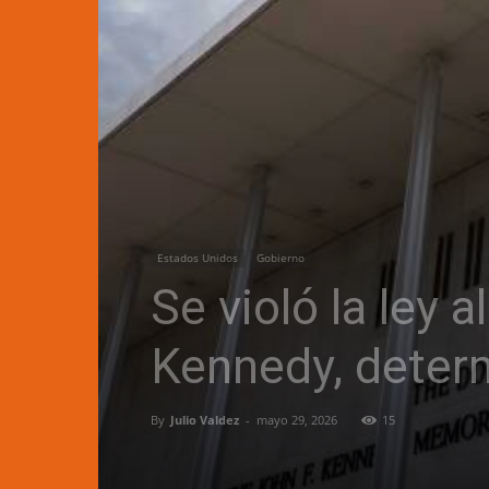
Estados Unidos
Gobierno
Se violó la ley 
Kennedy, deter
By
Julio Valdez
-
mayo 29, 2026
15