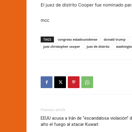
El juez de distrito Cooper fue nominado pa
mcc
TAGS
congreso estadounidense
donald trump
juez christopher cooper
juez de distrito
washingto
Previous article
EEUU acusa a Irán de “escandalosa violación” d
alto el fuego al atacar Kuwait