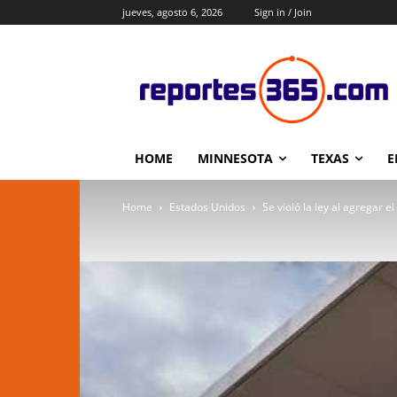
jueves, agosto 6, 2026
Sign in / Join
HOME
MINNESOTA
TEXAS
E
Home
Estados Unidos
Se violó la ley al agregar 