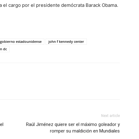
ra el cargo por el presidente demócrata Barack Obama.
gobierno estadounidense
john f kennedy center
n dc
Next article
el
Raúl Jiménez quiere ser el máximo goleador y
romper su maldición en Mundiales