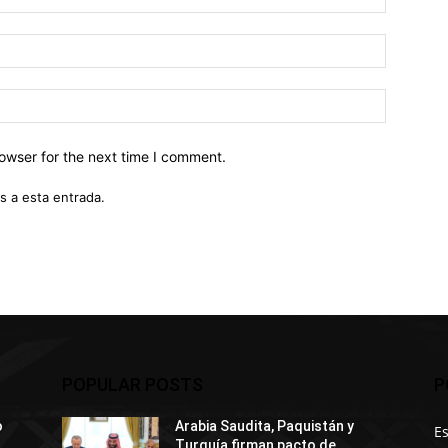
owser for the next time I comment.
s a esta entrada.
POPULAR POSTS
P
o
Arabia Saudita, Paquistán y
E
Turquía firman pacto de