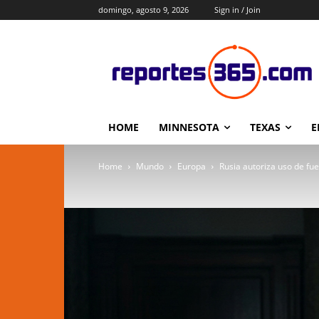
domingo, agosto 9, 2026
Sign in / Join
HOME
MINNESOTA
TEXAS
E
Home
Mundo
Europa
Rusia autoriza uso de fue