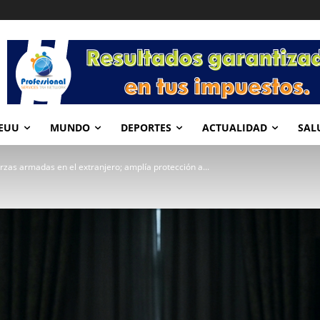
EUU
MUNDO
DEPORTES
ACTUALIDAD
SAL
rzas armadas en el extranjero; amplía protección a...