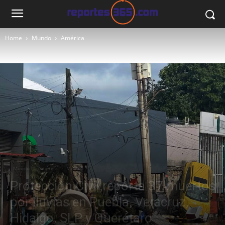
Home
Mundo
América
Mundo
América
México
Protección Civil reporta 37 muertos
por lluvias en Puebla, Veracruz,
Hidalgo, SLP y Querétaro