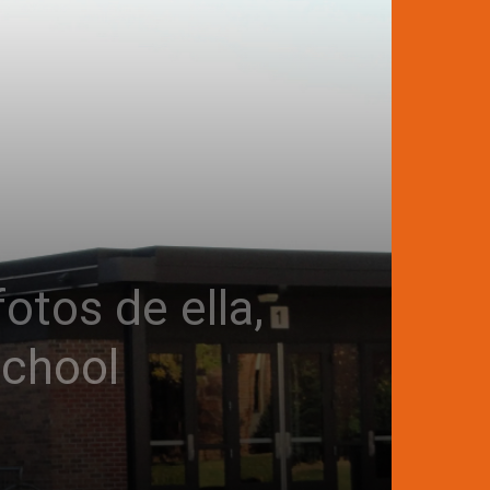
otos de ella,
School