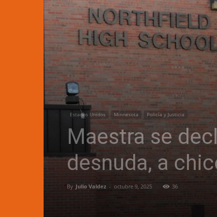
Estados Unidos
Minnesota
Policía y Justicia
Maestra se decla
desnuda, a chic
By
Julio Valdez
-
octubre 9, 2025
36