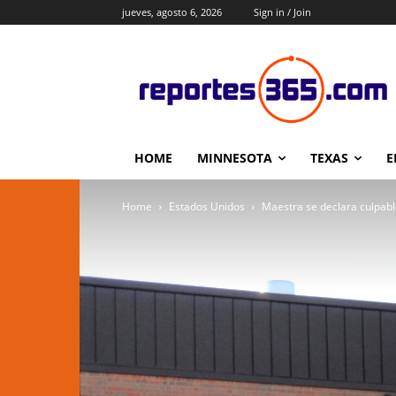
jueves, agosto 6, 2026
Sign in / Join
HOME
MINNESOTA
TEXAS
E
Home
Estados Unidos
Maestra se declara culpable