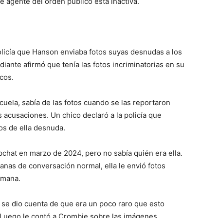
de agente del orden público está inactiva.
policía que Hanson enviaba fotos suyas desnudas a los
udiante afirmó que tenía las fotos incriminatorias en su
cos.
uela, sabía de las fotos cuando se las reportaron
 acusaciones. Un chico declaró a la policía que
os de ella desnuda.
pchat en marzo de 2024, pero no sabía quién era ella.
as de conversación normal, ella le envió fotos
emana.
 se dio cuenta de que era un poco raro que esto
 Luego le contó a Crombie sobre las imágenes.