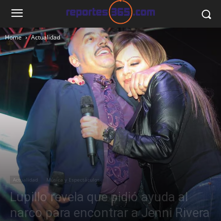
Home
Actualidad
Actualidad
Música y Espectáculos
Lupillo revela que pidió ayuda al
narco para encontrar a Jenni Rivera