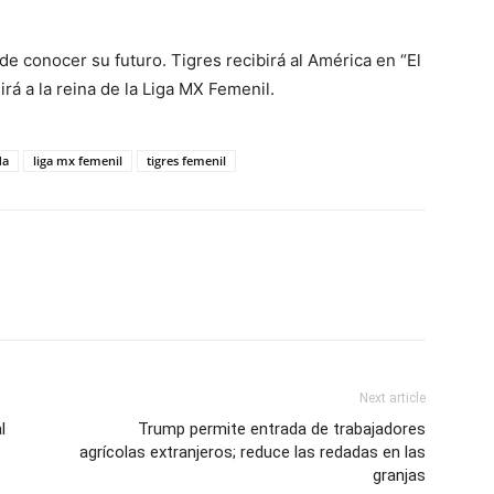
 conocer su futuro. Tigres recibirá al América en “El
rá a la reina de la Liga MX Femenil.
da
liga mx femenil
tigres femenil
Next article
l
Trump permite entrada de trabajadores
agrícolas extranjeros; reduce las redadas en las
granjas