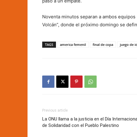
paso a un empate.
Noventa minutos separan a ambos equipos de
Volcán”, donde el próximo domingo se defini
TAGS
america femenil
final de copa
juego de i
Previous article
La ONU llama a la justicia en el Día Internaciona
de Solidaridad con el Pueblo Palestino