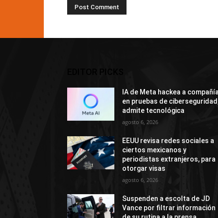
EDITOR PICKS
IA de Meta hackea a compañí
en pruebas de ciberseguridad
admite tecnológica
agosto 6, 2026
EEUU revisa redes sociales a
ciertos mexicanos y
periodistas extranjeros, para
otorgar visas
agosto 6, 2026
Suspenden a escolta de JD
Vance por filtrar información
de su rutina a la prensa