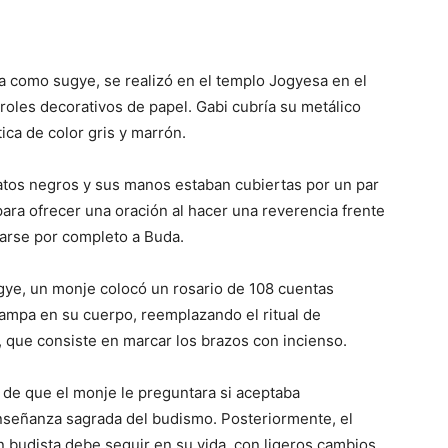
a como sugye, se realizó en el templo Jogyesa en el
aroles decorativos de papel. Gabi cubría su metálico
ica de color gris y marrón.
patos negros y sus manos estaban cubiertas por un par
para ofrecer una oración al hacer una reverencia frente
carse por completo a Buda.
Jogye, un monje colocó un rosario de 108 cuentas
tampa en su cuerpo, reemplazando el ritual de
, que consiste en marcar los brazos con incienso.
o de que el monje le preguntara si aceptaba
enseñanza sagrada del budismo. Posteriormente, el
n budista debe seguir en su vida, con ligeros cambios