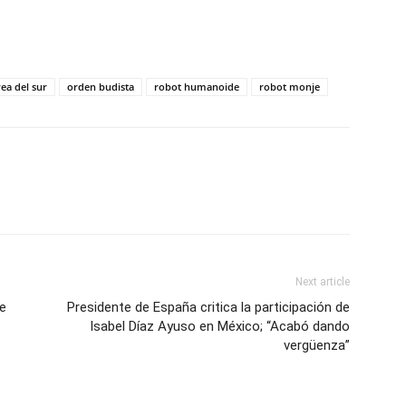
ea del sur
orden budista
robot humanoide
robot monje
Next article
te
Presidente de España critica la participación de
Isabel Díaz Ayuso en México; “Acabó dando
vergüenza”