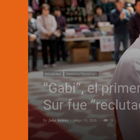
Actualidad
Ciencia y Tecnología
“Gabi”, el prim
Sur fue “recluta
By
Julio Valdez
-
mayo 10, 2026
18