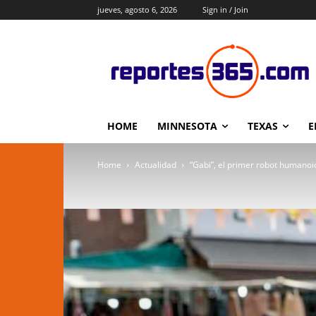
jueves, agosto 6, 2026
Sign in / Join
HOME
MINNESOTA
TEXAS
E
Home
Actualidad
“Gabi”, el primer robot humanoid