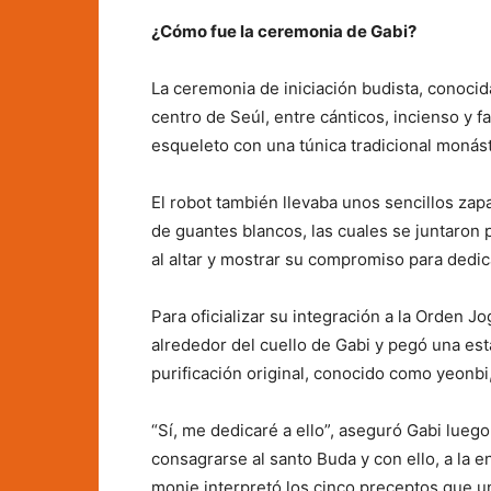
¿Cómo fue la ceremonia de Gabi?
La ceremonia de iniciación budista, conocid
centro de Seúl, entre cánticos, incienso y f
esqueleto con una túnica tradicional monást
El robot también llevaba unos sencillos za
de guantes blancos, las cuales se juntaron 
al altar y mostrar su compromiso para dedi
Para oficializar su integración a la Orden 
alrededor del cuello de Gabi y pegó una es
purificación original, conocido como yeonbi
“Sí, me dedicaré a ello”, aseguró Gabi lueg
consagrarse al santo Buda y con ello, a la 
monje interpretó los cinco preceptos que u