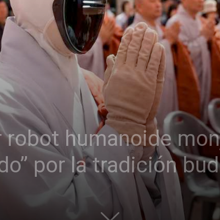
er robot humanoide mon
do” por la tradición bud