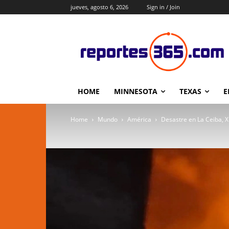
jueves, agosto 6, 2026
Sign in / Join
HOME
MINNESOTA
TEXAS
E
Home
Mundo
América
Desastre en La Ceiba, Xi