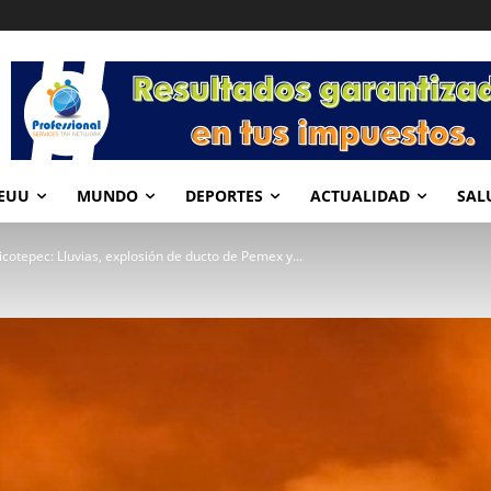
EUU
MUNDO
DEPORTES
ACTUALIDAD
SAL
cotepec: Lluvias, explosión de ducto de Pemex y...