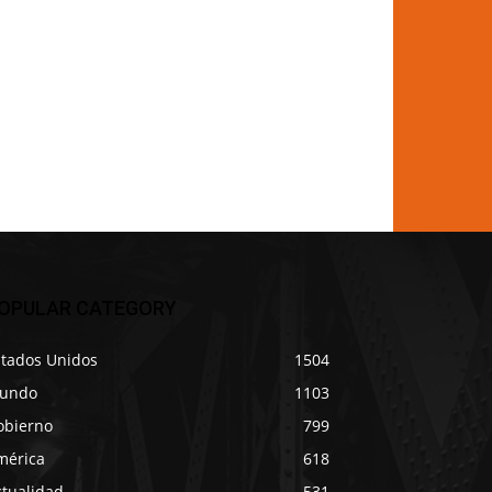
OPULAR CATEGORY
stados Unidos
1504
undo
1103
obierno
799
mérica
618
ctualidad
531