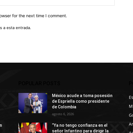
owser for the next time I comment.
s a esta entrada.
POPULAR POSTS
P
México acude a toma posesión
E
de Espriella como presidente
M
de Colombia
agosto 6, 2026
G
A
n
“Ya no tengo confianza en el
señor Infantino para dirigir la
A