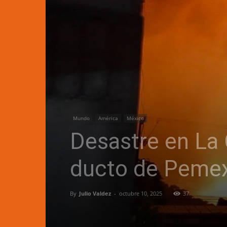
Mundo
América
México
Desastre en La 
ducto de Pemex 
By
Julio Valdez
-
octubre 10, 2025
37