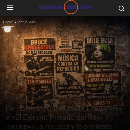
Home
Actualidad
Actualidad
Estados Unidos
Minnesota
Música y Espectáculos
Sociedad
De «Esta Máquina Mata Fascistas»
a «El Ejército Privado del Rey
Trump»: La música y la protesta