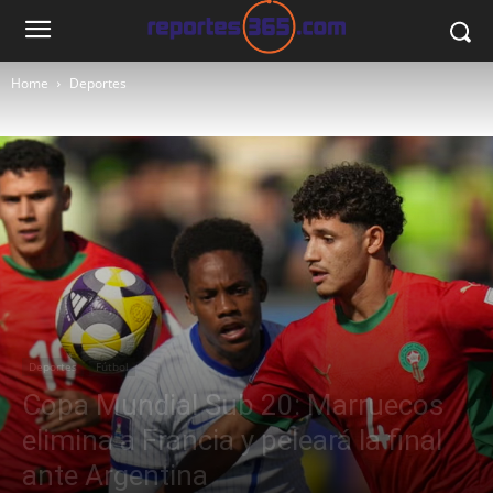
Home
Deportes
Deportes
Fútbol
Copa Mundial Sub 20: Marruecos
elimina a Francia y peleará la final
ante Argentina