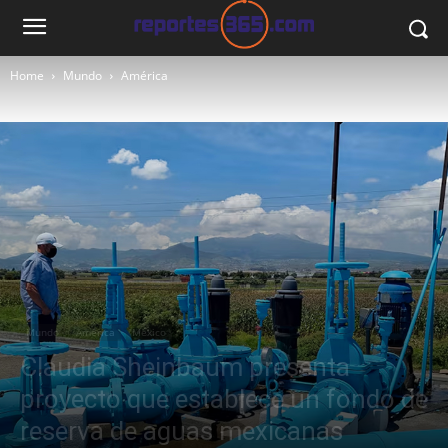
Home
Mundo
América
Mundo
América
México
Claudia Sheinbaum presenta
proyecto que establece un fondo de
reserva de aguas mexicanas