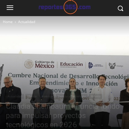
Home
Actualidad
Actualidad
Mundo
América
Ciencia y Tecnología
México
Claudia Sheinbaum anuncia fondo
para impulsar proyectos
tecnológicos en 2026