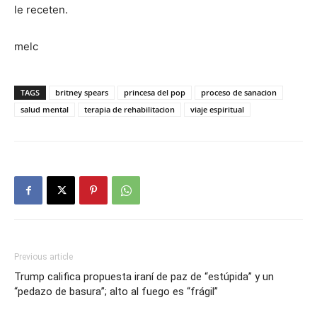
le receten.
melc
TAGS
britney spears
princesa del pop
proceso de sanacion
salud mental
terapia de rehabilitacion
viaje espiritual
Previous article
Trump califica propuesta iraní de paz de “estúpida” y un
“pedazo de basura”; alto al fuego es “frágil”