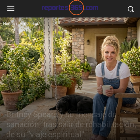
Home
Actualidad
Actualidad
Britney Spears y su mensaje de
sanación, tras salir de rehabilitación,
de su “viaje espiritual”