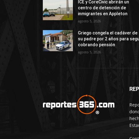
ICE y CoreCivic abrirán un
centro de detención de
inmigrantes en Appleton
agosto 5, 2026
Griego congela el cadáver de
su padre por 2 años para segu
cobrando pensión
agosto 5, 2026
RE
Repo
dond
hech
Esta
Cont