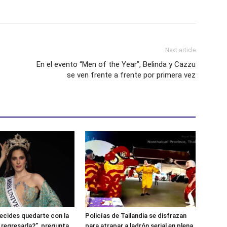
Next article
En el evento “Men of the Year”, Belinda y Cazzu
se ven frente a frente por primera vez
ecides quedarte con la
Policías de Tailandia se disfrazan
 regresarla?”, pregunta
para atrapar a ladrón serial en plena