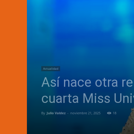
Actualidad
Así nace otra r
cuarta Miss Un
By
Julio Valdez
-
noviembre 21, 2025
18