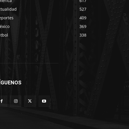
mérica
617
ctualidad
527
eportes
409
éxico
369
tbol
338
ÍGUENOS