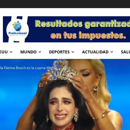
EUU
MUNDO
DEPORTES
ACTUALIDAD
SAL
ña Fátima Bosch es la cuarta Miss...