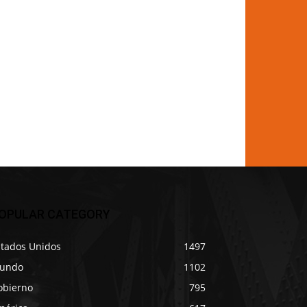
OPULAR CATEGORY
stados Unidos
1497
undo
1102
obierno
795