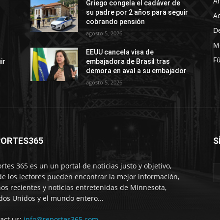
A
Griego congela el cadáver de
su padre por 2 años para seguir
A
cobrando pensión
D
agosto 5, 2026
M
EEUU cancela visa de
Fú
ir
embajadora de Brasil tras
demora en aval a su embajador
agosto 5, 2026
PORTES365
S
rtes 365 es un un portal de noticias justo y objetivo,
e los lectores pueden encontrar la mejor información,
os recientes y noticias entretenidas de Minnesota,
dos Unidos y el mundo entero...
act us:
info@reportes365.com