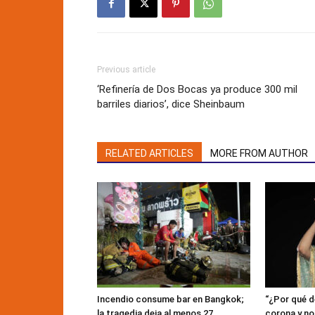
Previous article
‘Refinería de Dos Bocas ya produce 300 mil
barriles diarios’, dice Sheinbaum
RELATED ARTICLES
MORE FROM AUTHOR
Incendio consume bar en Bangkok;
“¿Por qué d
la tragedia deja al menos 27
corona y no