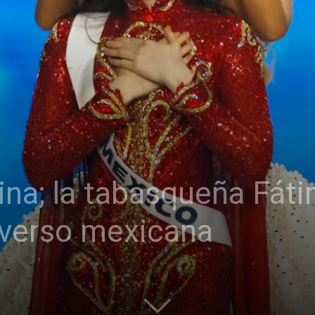
eina; la tabasqueña Fát
iverso mexicana