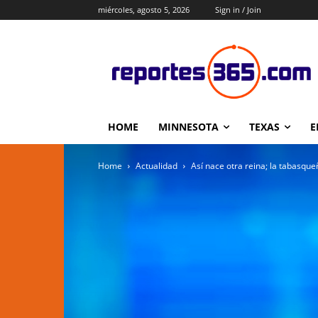
miércoles, agosto 5, 2026
Sign in / Join
HOME
MINNESOTA
TEXAS
E
Home
Actualidad
Así nace otra reina; la tabasque