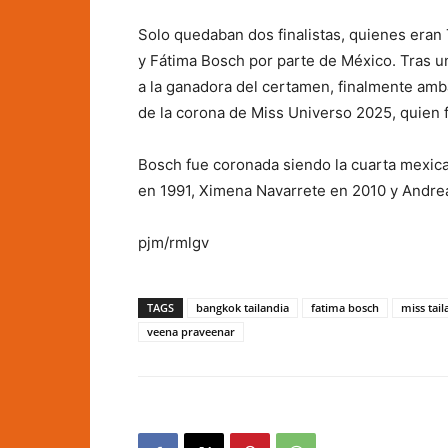
Solo quedaban dos finalistas, quienes era
y Fátima Bosch por parte de México. Tras u
a la ganadora del certamen, finalmente amb
de la corona de Miss Universo 2025, quien 
Bosch fue coronada siendo la cuarta mexica
en 1991, Ximena Navarrete en 2010 y Andre
pjm/rmlgv
TAGS
bangkok tailandia
fatima bosch
miss tail
veena praveenar