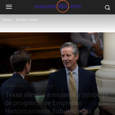
Home
Estados Unidos
Estados Unidos
Gobierno
Texas
Texas elimina a mujeres y minorías
de programa de Empresas
Históricamente Subutilizadas