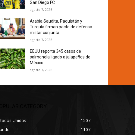
San Diego FC
agosto 7, 2026
Arabia Saudita, Paquistán y
Turquía firman pacto de defensa
militar conjunta
agosto 7, 2026
EEUU reporta 345 casos de
salmonela ligado a jalapeños de
México
agosto 7, 2026
OPULAR CATEGORY
stados Unidos
1507
undo
1107