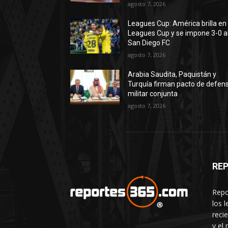
agosto 7, 2026
Leagues Cup: América brilla en 
Leagues Cup y se impone 3-0 a
San Diego FC
agosto 7, 2026
Arabia Saudita, Paquistán y
Turquía firman pacto de defen
militar conjunta
agosto 7, 2026
RE
Repo
los 
reci
y el