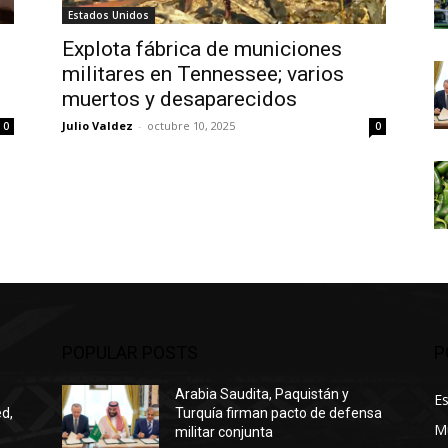
Estados Unidos
Explota fábrica de municiones
militares en Tennessee; varios
muertos y desaparecidos
Julio Valdez
-
octubre 10, 2025
0
0
POPULAR POSTS
P
Arabia Saudita, Paquistán y
E
ed,
Turquía firman pacto de defensa
M
militar conjunta