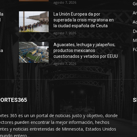
agosto 7, 2026
G
A
la
La Unión Europea da por
l
superada la crisis migratoria en
Ac
la ciudad española de Ceuta
D
agosto 7, 2026
M
Aguacates, lechuga y jalapeños;
Fú
sa
productos mexicanos
cuestionados y vetados por EEUU
agosto 7, 2026
PORTES365
S
rtes 365 es un un portal de noticias justo y objetivo, donde
lectores pueden encontrar la mejor información, hechos
entes y noticias entretenidas de Minnesota, Estados Unidos
 mundo entero...