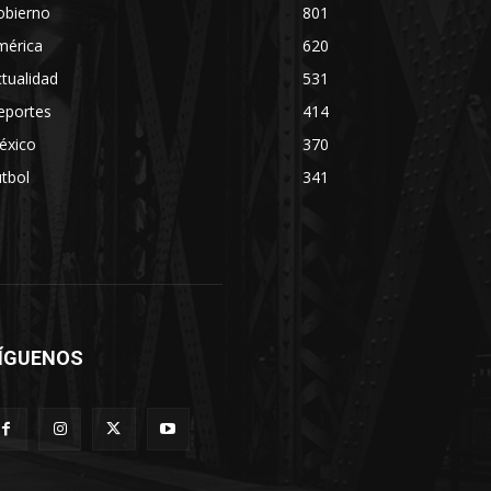
obierno
801
mérica
620
tualidad
531
eportes
414
éxico
370
tbol
341
ÍGUENOS