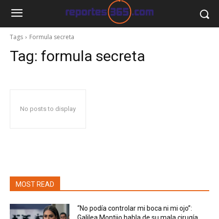
Tags
Formula secreta
Tag:
formula secreta
No posts to display
MOST READ
“No podía controlar mi boca ni mi ojo”:
Galilea Montijo habla de su mala cirugía