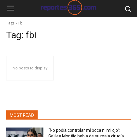
Tags
Fbi
Tag:
fbi
No posts to display
MOST READ
“No podía controlar mi boca ni mi ojo”:
Galilea Montijo habla de su mala cirugía