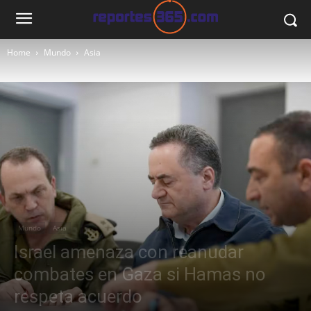
Home
Mundo
Asia
Mundo
Asia
Israel amenaza con reanudar
combates en Gaza si Hamas no
respeta acuerdo