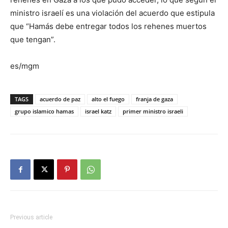
ministro israelí es una violación del acuerdo que estipula
que “Hamás debe entregar todos los rehenes muertos
que tengan”.
es/mgm
TAGS
acuerdo de paz
alto el fuego
franja de gaza
grupo islamico hamas
israel katz
primer ministro israeli
Previous article