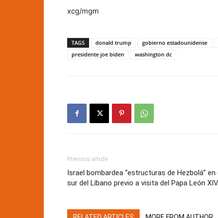
xcg/mgm
TAGS
donald trump
gobierno estadounidense
presidente joe biden
washington dc
Previous article
Israel bombardea “estructuras de Hezbolá” en 
sur del Líbano previo a visita del Papa León XI
RELATED ARTICLES
MORE FROM AUTHOR