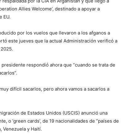
r respaldada por la CIA en Afganistán y que llegó a
eration Allies Welcome’, destinado a apoyar a
e EU.
ducido por los vuelos que llevaron a los afganos a
tó este jueves que la actual Administración verificó a
 2025.
 presidente respondió ahora que “cuando se trata de
acarlos”.
uy difícil sacarlos, pero ahora vamos a sacarlos a
nmigración de Estados Unidos (USCIS) anunció una
ente, o ‘green cards’, de 19 nacionalidades de “países de
 Venezuela y Haití.