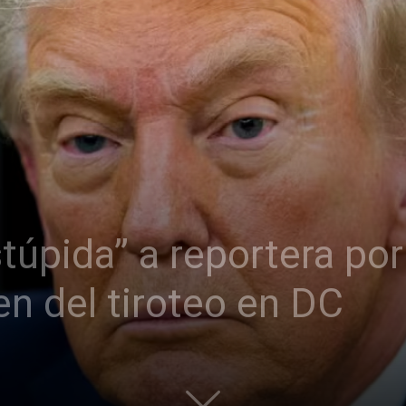
túpida” a reportera por
en del tiroteo en DC