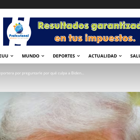
EUU
MUNDO
DEPORTES
ACTUALIDAD
SAL
portera por preguntarle por qué culpa a Biden...