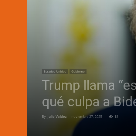
Estados Unidos
Gobierno
Trump llama “es
qué culpa a Bid
By
Julio Valdez
-
noviembre 27, 2025
18