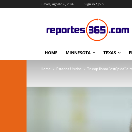
jueves, agosto 6, 2026
Sign in / Join
HOME
MINNESOTA
TEXAS
E
Home
Estados Unidos
Trump llama “estúpida” a re