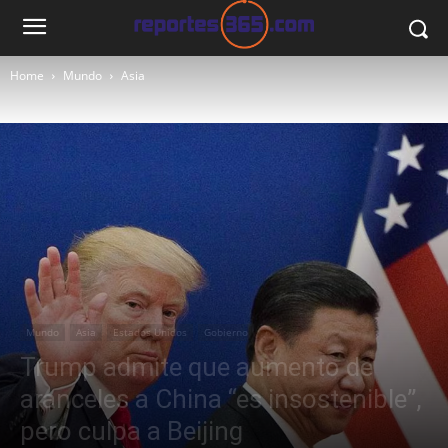
Home
Mundo
Asia
Mundo
Asia
Estados Unidos
Gobierno
Trump admite que aumento de
aranceles a China “es insostenible”,
pero culpa a Beijing