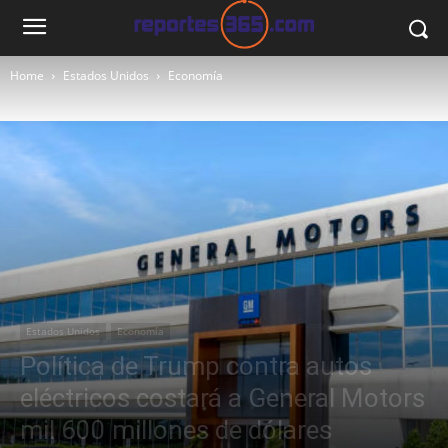
Home
Estados Unidos
Economía
Estados Unidos
Economía
Política de Trump contra autos
eléctricos costará a General Motors
mil 600 millones de dólares