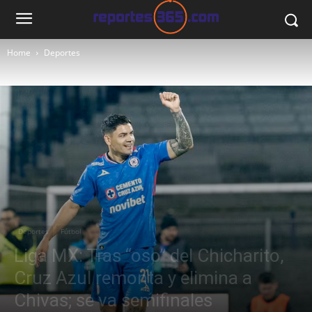
Home
Deportes
Deportes
Fútbol
Liga MX: Tras “oso” del Chicharito,
Cruz Azul remonta y elimina a
Chivas; se va semifinales