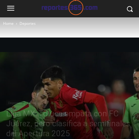
Home
Deportes
Deportes
Fútbol
Liga MX: Toluca empata con FC
Juárez, pero clasifica a semifinales
del Apertura 2025