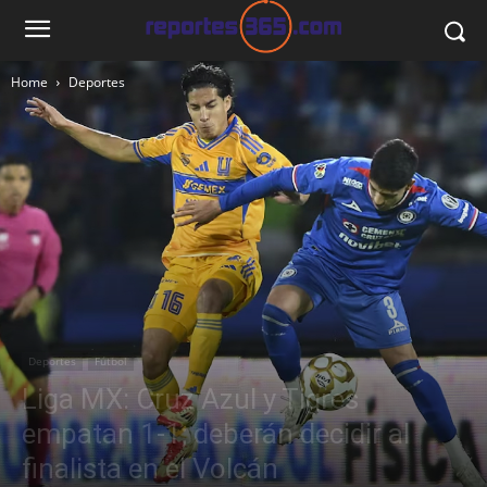
Home
Deportes
Deportes
Fútbol
Liga MX: Cruz Azul y Tigres
empatan 1-1; deberán decidir al
finalista en el Volcán