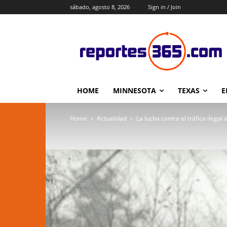
sábado, agosto 8, 2026
Sign in / Join
HOME
MINNESOTA
TEXAS
E
Home
Actualidad
La lucha contra el tráfico ilegal 