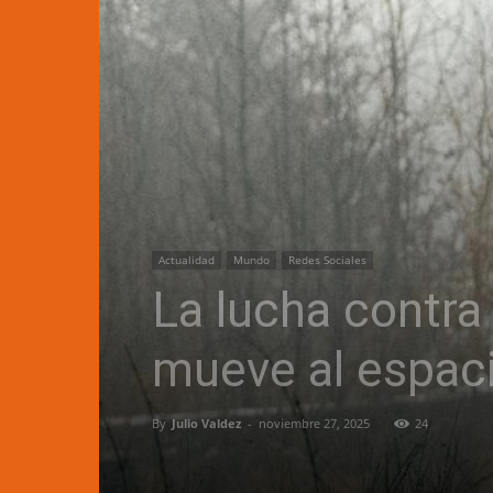
Actualidad
Mundo
Redes Sociales
La lucha contra e
mueve al espaci
By
Julio Valdez
-
noviembre 27, 2025
24