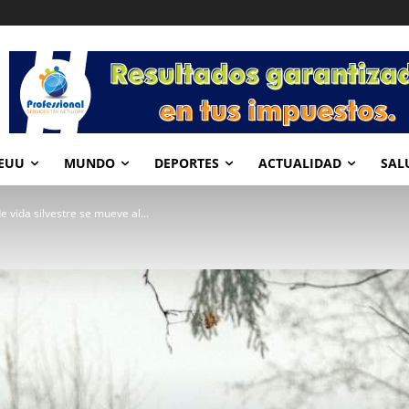
EUU
MUNDO
DEPORTES
ACTUALIDAD
SAL
de vida silvestre se mueve al...