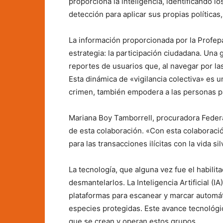
proporciona la inteligencia, identificando lo
detección para aplicar sus propias políticas,
La información proporcionada por la Profe
estrategia: la participación ciudadana. Una 
reportes de usuarios que, al navegar por l
Esta dinámica de «vigilancia colectiva» es un
crimen, también empodera a las personas p
Mariana Boy Tamborrell, procuradora Federa
de esta colaboración. «Con esta colaboraci
para las transacciones ilícitas con la vida si
La tecnología, que alguna vez fue el habilit
desmantelarlos. La Inteligencia Artificial (I
plataformas para escanear y marcar automá
especies protegidas. Este avance tecnológico
que se crean y operan estos grupos.