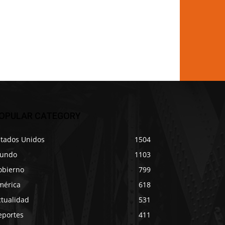
OPULAR CATEGORY
stados Unidos
1504
undo
1103
obierno
799
mérica
618
ctualidad
531
eportes
411