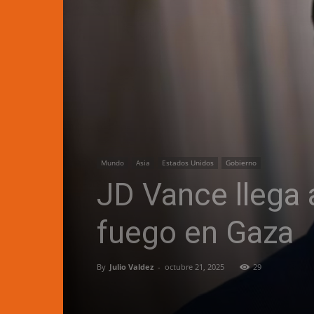
Mundo
Asia
Estados Unidos
Gobierno
JD Vance llega a 
fuego en Gaza
By
Julio Valdez
-
octubre 21, 2025
29