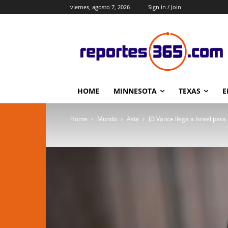
viernes, agosto 7, 2026
Sign in / Join
HOME
MINNESOTA
TEXAS
E
Home
Mundo
Asia
JD Vance llega a Israel para a