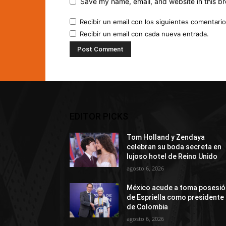
Save my name, email, and website in this br
Recibir un email con los siguientes comentario
Recibir un email con cada nueva entrada.
EDITOR PICKS
Tom Holland y Zendaya
celebran su boda secreta en
lujoso hotel de Reino Unido
agosto 6, 2026
México acude a toma posesió
de Espriella como presidente
de Colombia
agosto 6, 2026