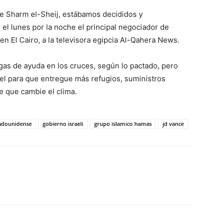
de Sharm el-Sheij, estábamos decididos y
o el lunes por la noche el principal negociador de
en El Cairo, a la televisora egipcia Al-Qahera News.
gas de ayuda en los cruces, según lo pactado, pero
ael para que entregue más refugios, suministros
e que cambie el clima.
adounidense
gobierno israeli
grupo islamico hamas
jd vance