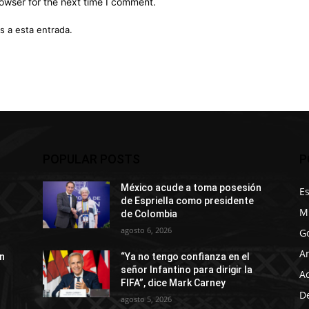
owser for the next time I comment.
s a esta entrada.
POPULAR POSTS
P
México acude a toma posesión
E
de Espriella como presidente
M
de Colombia
agosto 6, 2026
G
A
n
“Ya no tengo confianza en el
señor Infantino para dirigir la
A
FIFA”, dice Mark Carney
D
agosto 5, 2026