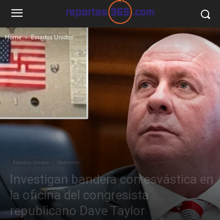
Home
Estados Unidos
Estados Unidos
Gobierno
Investigan bandera con esvástica en
la oficina del congresista
republicano Dave Taylor